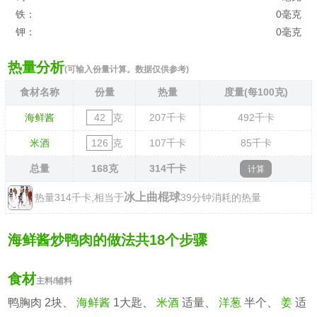
铁：
0毫克
钾：
0毫克
热量分析
(可输入份量计算。数据仅供参考)
食材名称
份量
热量
度量(每100克)
海鲜酱
克
207
千卡
492
千卡
米酒
克
107
千卡
85
千卡
总量
168
克
314
千卡
冰上曲棍球
热量314千卡,相当于
39分钟消耗的热量
海鲜酱炒鸭肉的做法共18个步骤
食材
主料/辅料
鸭胸肉 2块、
海鲜酱
1大匙、
米酒
适量、
洋葱
半个、
姜
适