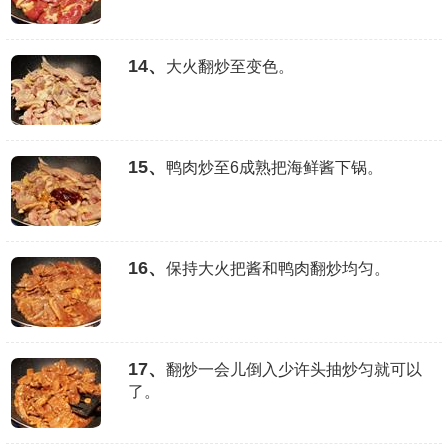
14、
大火翻炒至变色。
15、
鸭肉炒至6成熟把海鲜酱下锅。
16、
保持大火把酱和鸭肉翻炒均匀。
17、
翻炒一会儿倒入少许头抽炒匀就可以
了。