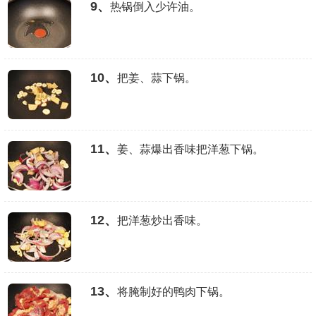
9、
热锅倒入少许油。
10、
把姜、蒜下锅。
11、
姜、蒜爆出香味把洋葱下锅。
12、
把洋葱炒出香味。
13、
将腌制好的鸭肉下锅。