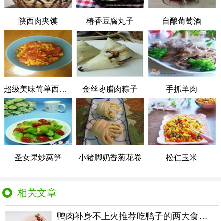
陕西肉夹馍
椿香豆腐丸子
自酿葡萄酒
超级美味简单西红柿炒鸡蛋
金丝枣腊肉粽子
手抓羊肉
圣女果炒莴笋
小猪脚奶香葱花卷
松仁玉米
相关文章
鸭肉补身不上火推荐吃鸭子的两大食疗方