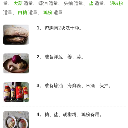
量、
大蒜
适量、 蠔油 适量、 头抽 适量、
盐
适量、
胡椒粉
适量、
白糖
适量、
鸡粉
适量
1、
鸭胸肉2块洗干净。
2、
准备洋葱、姜、蒜。
3、
准备蠔油、海鲜酱、米酒、头抽。
4、
糖、盐、胡椒粉、鸡粉备用。