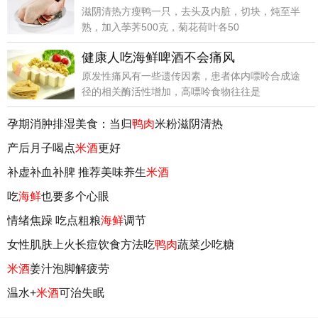
滋阴清热方瘦鸭一只，去头及内脏，切块，炖至半
熟，加入荸荠500克，菊花荷叶各50
健康人吃海鲜啤酒不会痛风
原发性痛风有一些遗传因素，患者体内嘌呤合成途
径的相关酶活性增加，高嘌呤食物往往是
孕期消肿排湿美食：当归
鸭肉
米粉滋阴清热
产后月子喝点
米酒
更好
补虚补血补脾 推荐美味养生
米酒
吃
海鲜
也要多个心眼
情绪焦躁 吃点粗粮
海鲜
调节
女性肌肤上火长痘饮食方法吃
鸭肉
蔬菜少吃糖
米酒
姜汁泡脚解疲劳
温水+
米酒
可治失眠