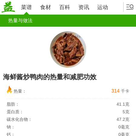
菜谱
食材
百科
资讯
运动
热量与做法
海鲜酱炒鸭肉的热量和减肥功效
314
热量：
千卡
脂肪：
41.1克
蛋白质：
5克
碳水化合物：
47.2克
钠：
0毫克
钙：
0毫克