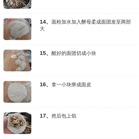
14、
面粉加水加入酵母柔成面团发至两部
大
15、
醒好的面团切成小块
16、
拿一小块擀成面皮
17、
然后包上馅