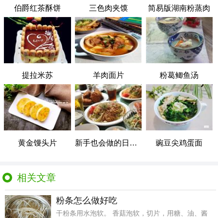
伯爵红茶酥饼
三色肉夹馍
简易版湖南粉蒸肉
提拉米苏
羊肉面片
粉葛鲫鱼汤
黄金馒头片
新手也会做的日式炒面
豌豆尖鸡蛋面
相关文章
粉条怎么做好吃
干粉条用水泡软。 香菇泡软，切片，用糖、油、酱