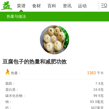
菜谱
食材
百科
资讯
运动
热量与做法
豆腐包子的热量和减肥功效
1363
热量：
千卡
脂肪：
7.4克
蛋白质：
24.8克
碳水化合物：
99.9克
钠：
93.3毫克
钙：
507毫克