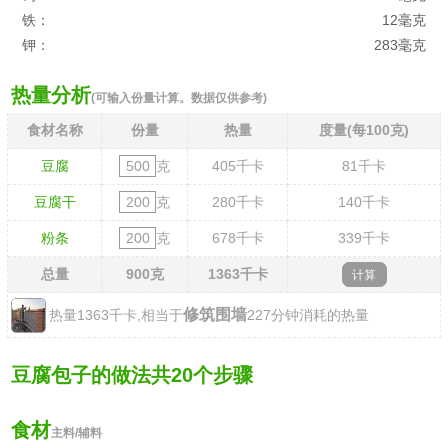
铁：
12毫克
钾：
283毫克
热量分析
(可输入份量计算。数据仅供参考)
食材名称
份量
热量
度量(每100克)
豆腐
克
405
千卡
81
千卡
豆腐干
克
280
千卡
140
千卡
粉条
克
678
千卡
339
千卡
总量
900
克
1363
千卡
修筑围墙
热量1363千卡,相当于
227分钟消耗的热量
豆腐包子的做法共20个步骤
食材
主料/辅料