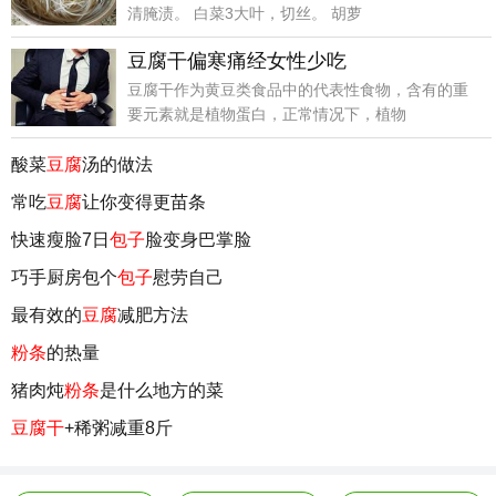
清腌渍。 白菜3大叶，切丝。 胡萝
豆腐干偏寒痛经女性少吃
豆腐干作为黄豆类食品中的代表性食物，含有的重
要元素就是植物蛋白，正常情况下，植物
酸菜
豆腐
汤的做法
常吃
豆腐
让你变得更苗条
快速瘦脸7日
包子
脸变身巴掌脸
巧手厨房包个
包子
慰劳自己
最有效的
豆腐
减肥方法
粉条
的热量
猪肉炖
粉条
是什么地方的菜
豆腐干
+稀粥减重8斤