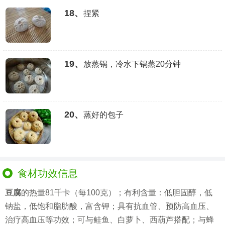
18、
捏紧
19、
放蒸锅，冷水下锅蒸20分钟
20、
蒸好的包子
食材功效信息
豆腐
的热量81千卡（每100克）；有利含量：低胆固醇，低
钠盐，低饱和脂肪酸，富含钾；具有抗血管、预防高血压、
治疗高血压等功效；可与鲑鱼、白萝卜、西葫芦搭配；与蜂