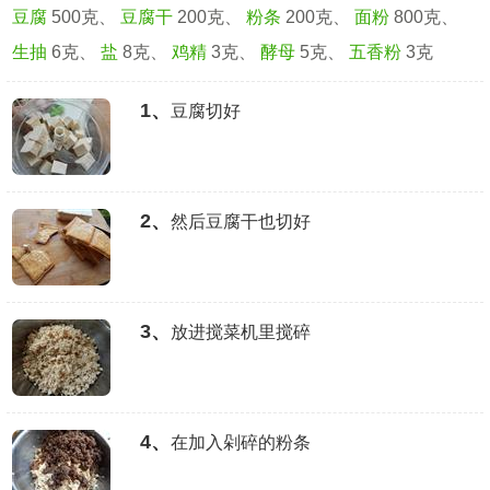
豆腐
500克、
豆腐干
200克、
粉条
200克、
面粉
800克、
生抽
6克、
盐
8克、
鸡精
3克、
酵母
5克、
五香粉
3克
1、
豆腐切好
2、
然后豆腐干也切好
3、
放进搅菜机里搅碎
4、
在加入剁碎的粉条