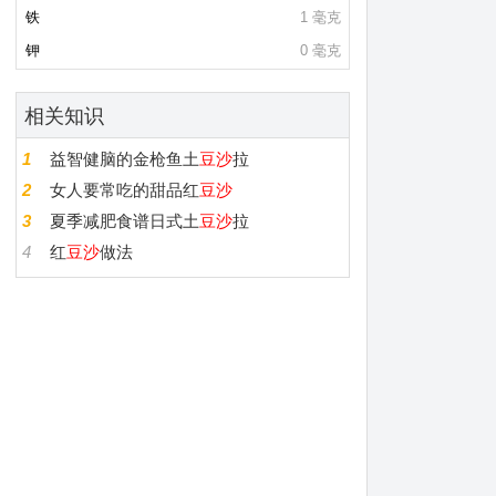
铁
1 毫克
钾
0 毫克
相关知识
1
益智健脑的金枪鱼土
豆沙
拉
2
女人要常吃的甜品红
豆沙
3
夏季减肥食谱日式土
豆沙
拉
4
红
豆沙
做法