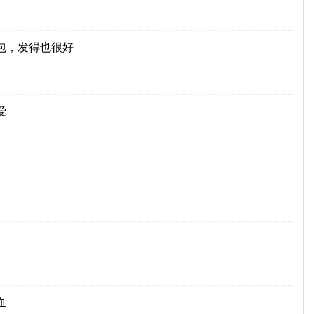
包，发得也很好
爱
血