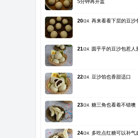
5分钟再开盖
20
再来看看下层的豆沙
/24.
21
圆乎乎的豆沙包惹人
/24.
22
豆沙馅也香甜适口
/24.
23
糖三角也看着不错噢
/24.
24
多吃点红糖可以补气
/24.