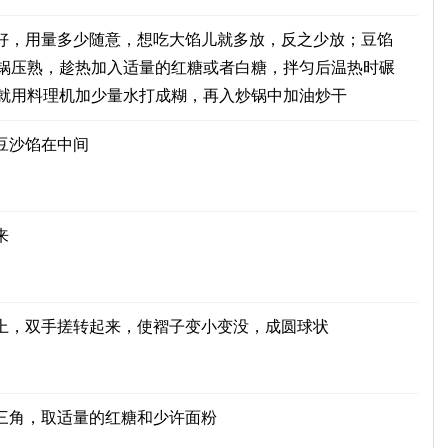
好，用量多少随意，想吃大馅儿就多放，反之少放；豆馅
锅压熟，趁热加入适量的红糖或者白糖，拌匀后温热时碾
就用料理机加少量水打成糊，再入炒锅中加油炒干
豆沙馅在中间
来
上，双手搓转起来，使褶子变小变没，成圆球状
三角，取适量的红糖和少许面粉