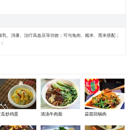
具有催乳、消暑、治疗高血压等功效；可与兔肉、糯米、黑米搭配；
；
黄瓜炒鸡蛋
清汤牛肉面
蒜苗回锅肉