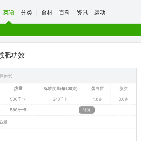
菜谱
分类
食材
百科
资讯
运动
减肥功效
供参考)
热量
标准度量(每100克)
蛋白质
脂肪
586
千卡
240
千卡
4.8克
3.6克
586
千卡
量...