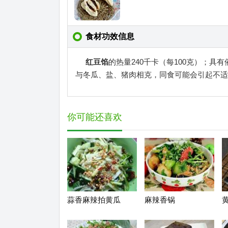
食材功效信息
红豆馅
的热量240千卡（每100克）；
与冬瓜、盐、猪肉相克，同食可能会引起不适
你可能还喜欢
蒜香麻辣拍黄瓜
麻辣香锅