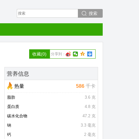
搜索
收藏
(0)
分享到：
营养信息
热量
586
千卡
脂肪
3.6 克
蛋白质
4.8 克
碳水化合物
47.2 克
钠
3.3 毫克
钙
2 毫克