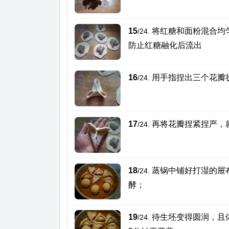
15
将红糖和面粉混合均
/24.
防止红糖融化后流出
16
用手指捏出三个花瓣
/24.
17
再将花瓣捏紧捏严，
/24.
18
蒸锅中铺好打湿的屉
/24.
酵；
19
待生坯变得圆润，且
/24.