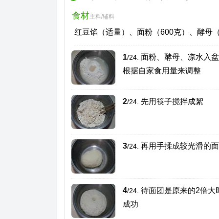
食材
主料/辅料
红豆馅（适量）、面粉（600克）、酵母（
1
面粉、酵母、凉水入盆
/24.
根据自家食用量来调整
2
先用筷子搅拌成絮
/24.
3
再用手揉成较光滑的面
/24.
4
待面团是原来的2倍大
/24.
成功