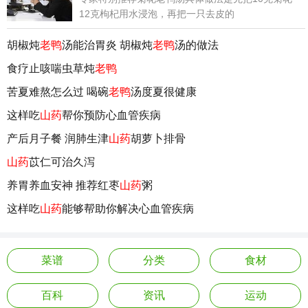
12克枸杞用水浸泡，再把一只去皮的
胡椒炖
老鸭
汤能治胃炎 胡椒炖
老鸭
汤的做法
食疗止咳喘虫草炖
老鸭
苦夏难熬怎么过 喝碗
老鸭
汤度夏很健康
这样吃
山药
帮你预防心血管疾病
产后月子餐 润肺生津
山药
胡萝卜排骨
山药
苡仁可治久泻
养胃养血安神 推荐红枣
山药
粥
这样吃
山药
能够帮助你解决心血管疾病
菜谱
分类
食材
百科
资讯
运动