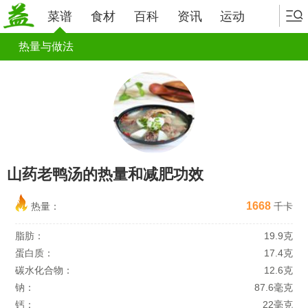
菜谱
食材
百科
资讯
运动
热量与做法
山药老鸭汤的热量和减肥功效
1668
热量：
千卡
脂肪：
19.9克
蛋白质：
17.4克
碳水化合物：
12.6克
钠：
87.6毫克
钙：
22毫克