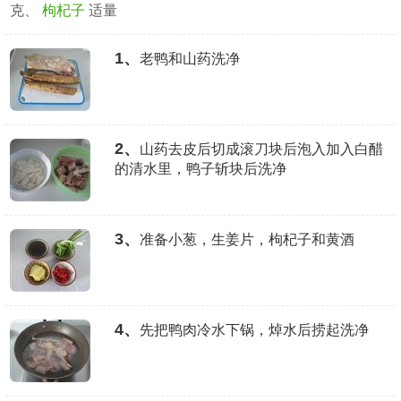
克、
枸杞子
适量
1、
老鸭和山药洗净
2、
山药去皮后切成滚刀块后泡入加入白醋
的清水里，鸭子斩块后洗净
3、
准备小葱，生姜片，枸杞子和黄酒
4、
先把鸭肉冷水下锅，焯水后捞起洗净