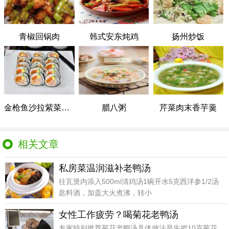
青椒回锅肉
韩式安东炖鸡
扬州炒饭
金枪鱼沙拉紫菜包饭
腊八粥
芹菜肉末香芋羹
相关文章
私房菜温润滋补老鸭汤
往瓦煲内添入500ml清鸡汤1碗开水5克西洋参1/2汤
匙料酒，加盖大火煮沸，转小
女性工作疲劳？喝菊花老鸭汤
专家特别推荐菊花老鸭汤具体做法是先把10克菊花