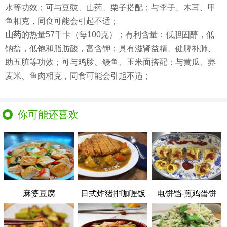
水等功效；可与豆豉、山药、栗子搭配；与李子、木耳、甲
鱼相克，同食可能会引起不适；
山药
的热量57千卡（每100克）；有利含量：低胆固醇，低
钠盐，低饱和脂肪酸，富含钾；具有滋肾益精、健脾补肺、
助五脏等功效；可与鸡胗、鳗鱼、玉米面搭配；与黄瓜、荞
麦米、鱼肉相克，同食可能会引起不适；
你可能还喜欢
麻婆豆腐
日式炸猪排咖喱饭
电饼铛-煎鸡蛋饼