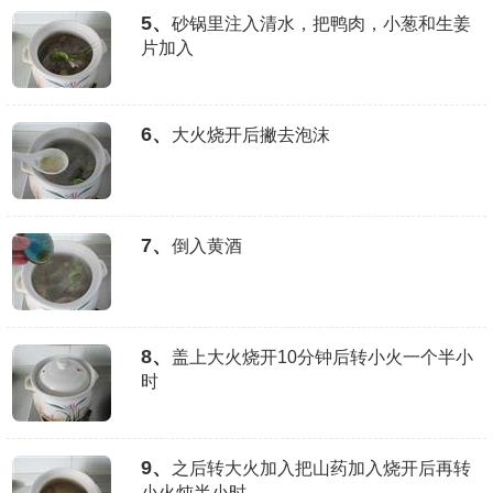
5、
砂锅里注入清水，把鸭肉，小葱和生姜
片加入
6、
大火烧开后撇去泡沫
7、
倒入黄酒
8、
盖上大火烧开10分钟后转小火一个半小
时
9、
之后转大火加入把山药加入烧开后再转
小火炖半小时