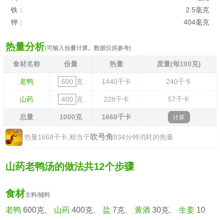
铁：
2.5毫克
钾：
404毫克
热量分析
(可输入份量计算。数据仅供参考)
食材名称
份量
热量
度量(每100克)
老鸭
克
1440
千卡
240
千卡
山药
克
228
千卡
57
千卡
总量
1000
克
1668
千卡
吹号角
热量1668千卡,相当于
834分钟消耗的热量
山药老鸭汤的做法共12个步骤
食材
主料/辅料
老鸭
600克、
山药
400克、
盐
7克、
黄酒
30克、
生姜
10