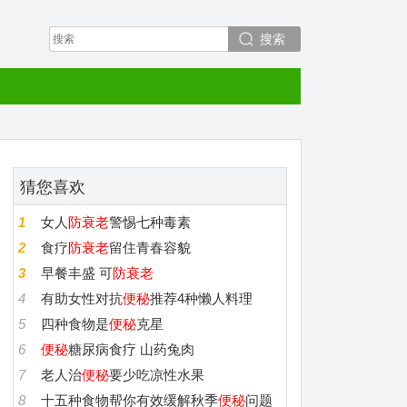
搜索
猜您喜欢
1
女人
防衰老
警惕七种毒素
2
食疗
防衰老
留住青春容貌
3
早餐丰盛 可
防衰老
4
有助女性对抗
便秘
推荐4种懒人料理
5
四种食物是
便秘
克星
6
便秘
糖尿病食疗 山药兔肉
7
老人治
便秘
要少吃凉性水果
8
十五种食物帮你有效缓解秋季
便秘
问题