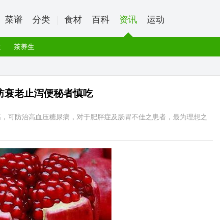
菜谱
分类
食材
百科
资讯
运动
量
茶养生
防衰老止泻便秘者慎吃
高，可防治高血压糖尿病，对于肥胖症及肠胃不佳之患者，最为理想之