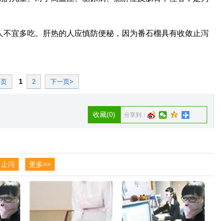
人不宜多吃。肝热的人应慎防便秘，因为番石榴具有收敛止泻
1
一页
2
下一页>
收藏
(0)
分享到：
止泻
更多>>