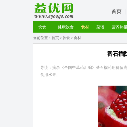
首页
饮食
健康饮食
食材
菜谱
营养热
当前位置：
首页
>
饮食
>
食材
番石榴
导读：摘录《全国中草药汇编》番石榴药用价值
食用水果。