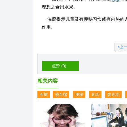
理想之食用水果。
温馨提示儿童及有便秘习惯或有内热的
作用。
<上
点赞
(0)
相关内容
石榴
番石榴
便秘
衰老
防衰老