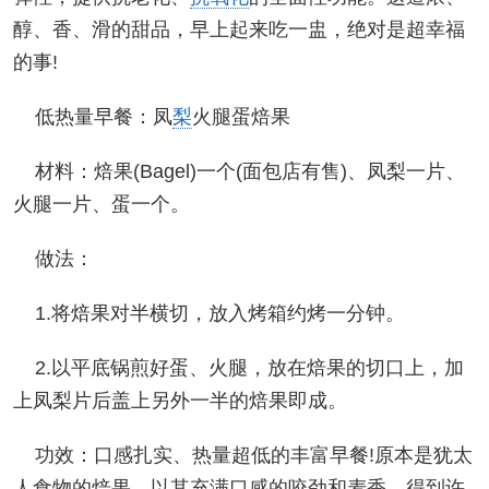
醇、香、滑的甜品，早上起来吃一盅，绝对是超幸福
的事!
低热量早餐：凤
梨
火腿蛋焙果
材料：焙果(Bagel)一个(面包店有售)、凤梨一片、
火腿一片、蛋一个。
做法：
1.将焙果对半横切，放入烤箱约烤一分钟。
2.以平底锅煎好蛋、火腿，放在焙果的切口上，加
上凤梨片后盖上另外一半的焙果即成。
功效：口感扎实、热量超低的丰富早餐!原本是犹太
人食物的焙果，以其充满口感的咬劲和麦香，得到许