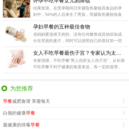
怀孕不吃早餐女儿易降临
结果发现，在受孕期间日常摄取热量较高食品的孕
妇中，56%的人后来生了男孩，而摄取热量较低食
品的孕妇生
孕妇早餐的五种最佳食物
准妈妈要选择天然的、没有任何糖类或其他添加成
分在里面的麦片，同时可以按照自己的喜好加一些
花生米、葡萄
女人不吃早餐最伤子宫？专家认为太牵强
专家强调，不吃早餐“男人伤肝女人伤子宫”，从长期
不吃早餐不利于健康的角度来说，有一定的道理，
整体健康
为您推荐
早餐
减肥食谱 享瘦每天
白领的健康
早餐
最健康的排毒
早餐