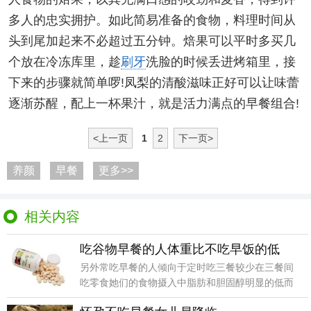
多人的忠实拥护。如此简易准备的食物，料理时间从
头到尾加起来不必超过五分钟。焙果可以平时多买几
个放在冷冻库里，趁
刷牙
洗脸的时候丢进烤箱里，接
下来的步骤就简单啰!凤梨的清酸滋味正好可以让味蕾
逐渐苏醒，配上一杯果汁，就是活力满点的早餐组合!
<上一页
1
2
下一页>
养颜
早餐
更多>>
相关内容
吃谷物早餐的人体重比不吃早饭的低
另外常吃早餐的人倾向于定时吃三餐较少在三餐间
吃零食她们的食物摄入中脂肪和胆固醇明显的低而
钙和纤维明显