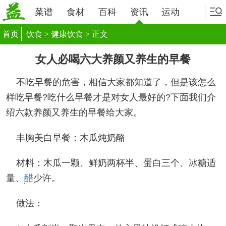
菜谱
食材
百科
资讯
运动
首页
饮食
>
健康饮食
> 正文
女人必喝六大养颜又养生的早餐
不吃早餐的危害，相信大家都知道了，但是该怎么
样吃早餐?吃什么早餐才是对女人最好的?下面我们介
绍六款养颜又养生的早餐给大家。
丰胸美白早餐：木瓜炖奶酪
材料：木瓜一颗、鲜奶两杯半、蛋白三个、冰糖适
量、
醋
少许。
做法：