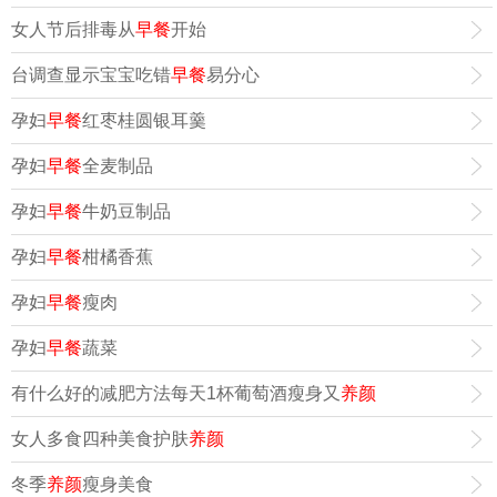
女人节后排毒从
早餐
开始
台调查显示宝宝吃错
早餐
易分心
孕妇
早餐
红枣桂圆银耳羹
孕妇
早餐
全麦制品
孕妇
早餐
牛奶豆制品
孕妇
早餐
柑橘香蕉
孕妇
早餐
瘦肉
孕妇
早餐
蔬菜
有什么好的减肥方法每天1杯葡萄酒瘦身又
养颜
女人多食四种美食护肤
养颜
冬季
养颜
瘦身美食