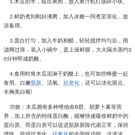
1.木瓜剖半，取出果肉，放入果汁机打成碎小块。
2.鲜奶煮到刚好沸腾，加入冰糖一同煮至溶化，放
凉备用。
3.蛋白打匀，加入牛奶和醋，轻轻搅拌均匀后，用
滤网过筛，装入小碗中，盖上保鲜膜，大火隔水蒸约3
0分钟即成奶酪。
4.食用时将木瓜泥淋于奶酪上，也可加些蜂蜜一起
食用。白嫩
肌肤
、活氧、
抗老化
，还可以淡化斑点、
丰胸美白喔!
功效：木瓜拥有多种维他命B群、胡萝卜素等营
养，加上所含的特殊蛋白酶，能够快速吸收鲜奶中的
蛋白质。而蛋白质可以促进肌肤新陈代谢正常，保持
弹性，提供抗老化、
抗氧化
的全面性功能。这道浓、