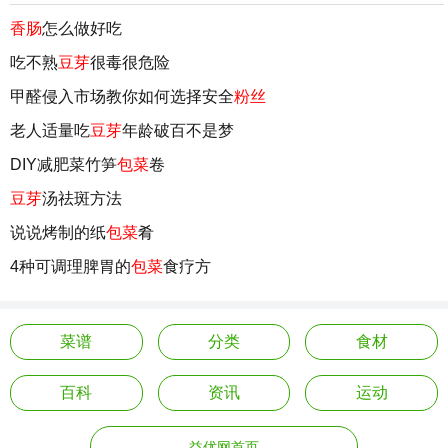
香肠
怎么做好吃
吃不熟
豆芽
很毒很危险
甲醛侵入市场教你如何选择安全
粉丝
老人适量吃
豆芽
年龄破百不是梦
DIY减肥菜竹笋
包菜
卷
豆芽
汤祛斑方法
说说烤制的纸
包菜
肴
4种可调理脾胃的
包菜
食疗方
菜谱
分类
食材
百科
资讯
运动
益优网首页