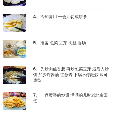
4、
冷却备用 一会儿切成饼条
5、
准备 包菜 豆芽 肉丝 香肠
6、
先炒肉丝香肠 再炒包菜豆芽 最后入炒
饼 加少许酱油 红葱酱 下锅不停翻炒 即可
成型
7、
一盘喷香的炒饼 满满的儿时老北京回
忆