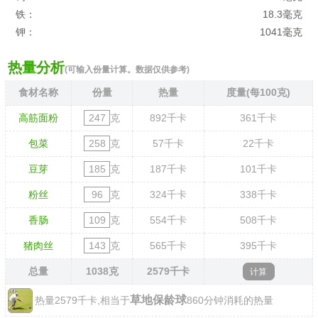
铁：
18.3毫克
钾：
1041毫克
热量分析
(可输入份量计算。数据仅供参考)
食材名称
份量
热量
度量(每100克)
高筋面粉
克
892
千卡
361
千卡
包菜
克
57
千卡
22
千卡
豆芽
克
187
千卡
101
千卡
粉丝
克
324
千卡
338
千卡
香肠
克
554
千卡
508
千卡
猪肉丝
克
565
千卡
395
千卡
总量
1038
克
2579
千卡
草地保龄球
热量2579千卡,相当于
860分钟消耗的热量