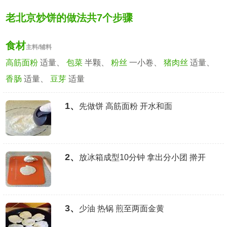
老北京炒饼的做法共7个步骤
食材
主料/辅料
高筋面粉
适量、
包菜
半颗、
粉丝
一小卷、
猪肉丝
适量、
香肠
适量、
豆芽
适量
1、
先做饼 高筋面粉 开水和面
2、
放冰箱成型10分钟 拿出分小团 擀开
3、
少油 热锅 煎至两面金黄