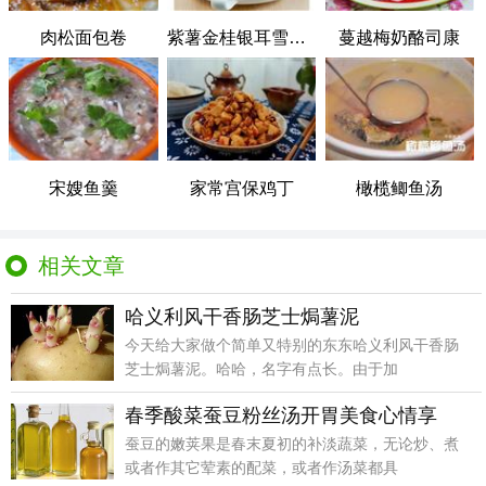
肉松面包卷
紫薯金桂银耳雪梨羹
蔓越梅奶酪司康
宋嫂鱼羹
家常宫保鸡丁
橄榄鲫鱼汤
相关文章
哈义利风干香肠芝士焗薯泥
今天给大家做个简单又特别的东东哈义利风干香肠
芝士焗薯泥。哈哈，名字有点长。由于加
春季酸菜蚕豆粉丝汤开胃美食心情享
蚕豆的嫩荚果是春末夏初的补淡蔬菜，无论炒、煮
或者作其它荤素的配菜，或者作汤菜都具