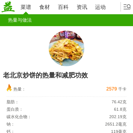
菜谱
食材
百科
资讯
运动
热量与做法
老北京炒饼的热量和减肥功效
2579
热量：
千卡
脂肪：
76.42克
蛋白质：
61.8克
碳水化合物：
202.19克
钠：
2651.2毫克
钙：
119毫克