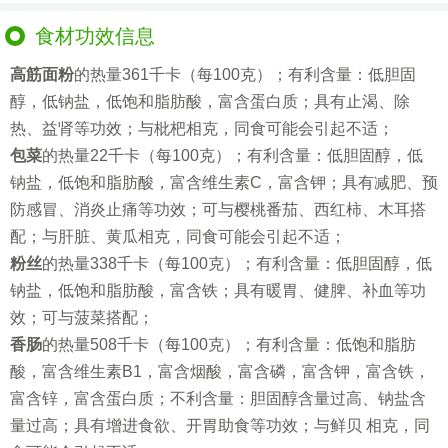
食材功效信息
高筋面粉
的热量361千卡（每100克）；有利含量：低胆固
醇，低钠盐，低饱和脂肪酸，富含蛋白质；具有止渴、除
热、益肾等功效；与枇杷相克，同食可能会引起不适；
包菜
的热量22千卡（每100克）；有利含量：低胆固醇，低
钠盐，低饱和脂肪酸，富含维生素C，富含钾；具有减肥、预
防感冒、消炎止痛等功效；可与樱桃番茄、西红柿、木耳搭
配；与肝脏、黄瓜相克，同食可能会引起不适；
粉丝
的热量338千卡（每100克）；有利含量：低胆固醇，低
钠盐，低饱和脂肪酸，富含铁；具有暖胃、健脾、补血等功
效；可与菠菜搭配；
香肠
的热量508千卡（每100克）；有利含量：低饱和脂肪
酸，富含维生素B1，富含烟酸，富含磷，富含钾，富含铁，
富含锌，富含蛋白质；不利含量：胆固醇含量过高、钠盐含
量过高；具有增进食欲、开胃助食等功效；与鲜贝 相克，同