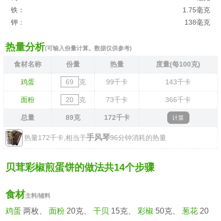
铁：
1.75毫克
钾：
138毫克
热量分析
(可输入份量计算。数据仅供参考)
食材名称
份量
热量
度量(每100克)
鸡蛋
克
99
千卡
143
千卡
面粉
克
73
千卡
366
千卡
总量
89
克
172
千卡
手风琴
热量172千卡,相当于
96分钟消耗的热量
贝茸彩椒煎蛋饼的做法共14个步骤
食材
主料/辅料
鸡蛋
两枚、
面粉
20克、
干贝
15克、
彩椒
50克、
葱花
20