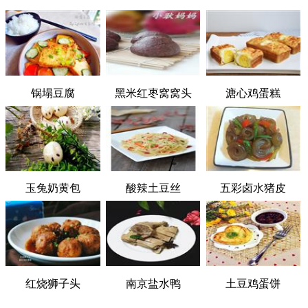
锅塌豆腐
黑米红枣窝窝头
溏心鸡蛋糕
玉兔奶黄包
酸辣土豆丝
五彩卤水猪皮
红烧狮子头
南京盐水鸭
土豆鸡蛋饼