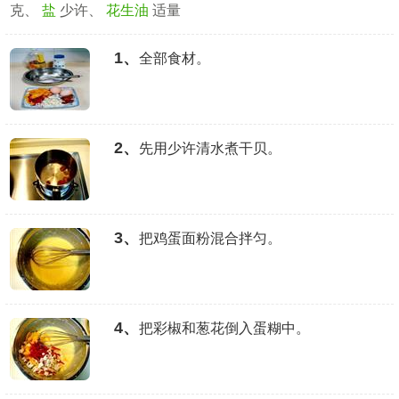
克、
盐
少许、
花生油
适量
1、
全部食材。
2、
先用少许清水煮干贝。
3、
把鸡蛋面粉混合拌匀。
4、
把彩椒和葱花倒入蛋糊中。