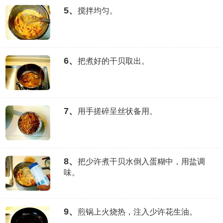
5、
搅拌均匀。
6、
把煮好的干贝取出。
7、
用手搓碎呈丝状备用。
8、
把少许煮干贝水倒入蛋糊中，用盐调
味。
9、
煎锅上火烧热，注入少许花生油。