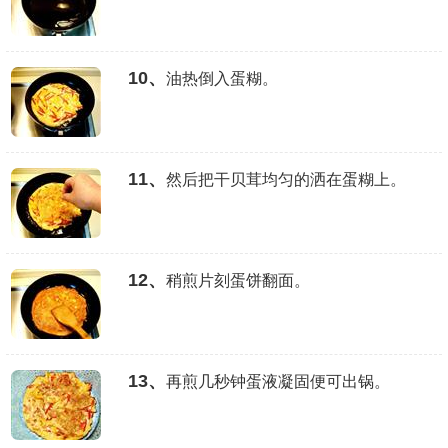
10、
油热倒入蛋糊。
11、
然后把干贝茸均匀的洒在蛋糊上。
12、
稍煎片刻蛋饼翻面。
13、
再煎几秒钟蛋液凝固便可出锅。