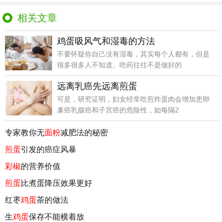
相关文章
鸡蛋吸风气和湿毒的方法
不要怀疑你自己没有湿毒，其实每个人都有，但是
很多很多人不知道。吃药往往不是做好的
远离乳癌先远离煎蛋
可是，研究证明，妇女经常吃煎炸蛋肉会增加患卵
巢癌乳腺癌和子宫癌的危险性，如每隔2
专家教你无
面粉
减肥法的秘密
煎蛋
引发的癌症风暴
彩椒
的营养价值
煎蛋
比煮蛋降压效果更好
红枣
鸡蛋
茶的做法
生
鸡蛋
保存不能横着放