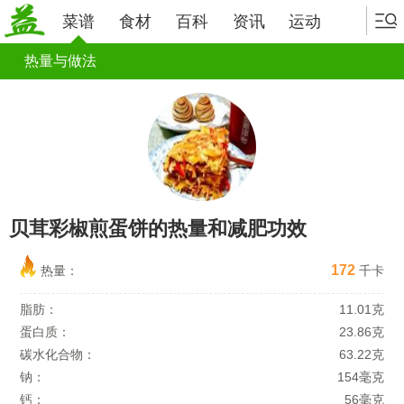
菜谱
食材
百科
资讯
运动
热量与做法
贝茸彩椒煎蛋饼的热量和减肥功效
172
热量：
千卡
脂肪：
11.01克
蛋白质：
23.86克
碳水化合物：
63.22克
钠：
154毫克
钙：
56毫克