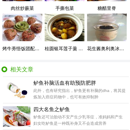
肉丝炒蕨菜
手撕包菜
糖醋里脊
烤牛蒡悟饭团配牛油果花刺身
桂圆银耳莲子羹 PK 糖水蒸梨
花生酱奥利奥冰激凌
相关文章
鲈鱼补脑活血有助预防肥胖
此外，也有研究指出，鲈鱼更有补脑的dha，将其提
炼加入癌症药物中，也可有效抑制肿
四大名鱼之鲈鱼
鲈鱼还可治胎动不安产生少乳等症，准妈妈和产生
妇女吃鲈鱼是一种既补身又不会造成营养