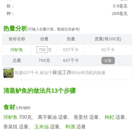
铁：
0.9毫克
钾：
269毫克
热量分析
(可输入份量计算。数据仅供参考)
食材名称
份量
热量
度量(每100克)
河鲈鱼
克
637
千卡
91
千卡
总量
700
克
637
千卡
林业工作
热量637千卡,相当于
80分钟消耗的热量
清蒸鲈鱼的做法共13个步骤
食材
主料/辅料
河鲈鱼
700克、 萬字酱油 适量、 葱姜丝 适量、
枸杞
适量、
香菜段 适量、
玉米油
适量、
料酒
适量