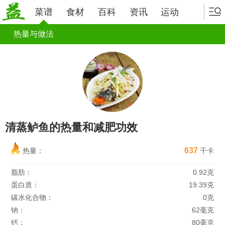
菜谱
食材
百科
资讯
运动
热量与做法
清蒸鲈鱼的热量和减肥功效
637
热量：
千卡
脂肪：
0.92克
蛋白质：
19.39克
碳水化合物：
0克
钠：
62毫克
钙：
80毫克