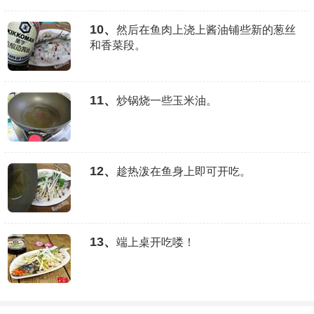
10、
然后在鱼肉上浇上酱油铺些新的葱丝
和香菜段。
11、
炒锅烧一些玉米油。
12、
趁热泼在鱼身上即可开吃。
13、
端上桌开吃喽！