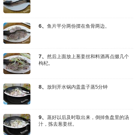
6、
鱼片平分两份摆在鱼骨两边。
7、
然后上面放上葱姜丝和料酒再点缀几个
枸杞。
8、
放到开水锅内盖盖子蒸5分钟
9、
蒸好以后及时取出来，倒掉鱼盘里的汤
汁，拣去葱姜丝。