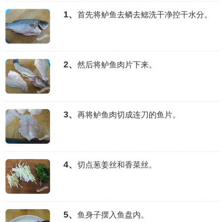
1、
首先将鲈鱼去鳞去鳃洗干净控干水分。
2、
然后将鲈鱼肉片下来。
3、
再将鲈鱼肉切成连刀的鱼片。
4、
切点葱姜丝和香菜丝。
5、
鱼身子摆入鱼盘内。