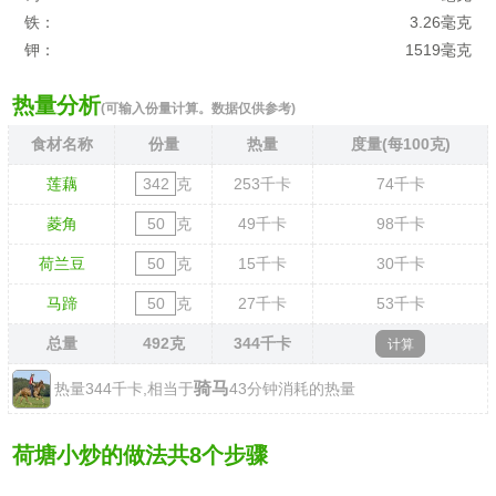
铁：
3.26毫克
钾：
1519毫克
热量分析
(可输入份量计算。数据仅供参考)
食材名称
份量
热量
度量(每100克)
莲藕
克
253
千卡
74
千卡
菱角
克
49
千卡
98
千卡
荷兰豆
克
15
千卡
30
千卡
马蹄
克
27
千卡
53
千卡
总量
492
克
344
千卡
骑马
热量344千卡,相当于
43分钟消耗的热量
荷塘小炒的做法共8个步骤