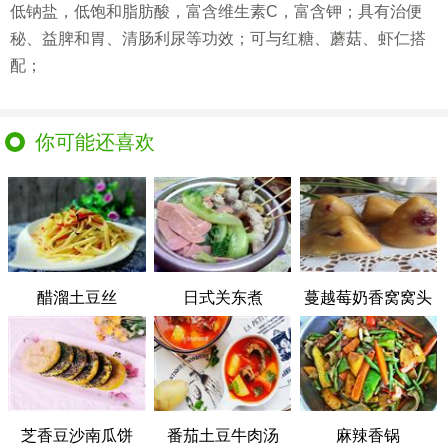
低钠盐，低饱和脂肪酸，富含维生素C，富含钾；具有治便
秘、益脾和胃、清肠利尿等功效；可与红糖、蘑菇、虾仁搭
配；
你可能还喜欢
醋溜土豆丝
日式关东煮
蔓越莓奶香窝窝头
芝香豆沙南瓜饼
番茄土豆牛肉汤
麻辣香锅