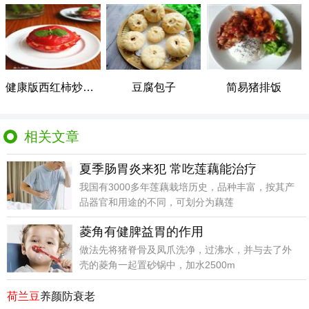
健康版西红柿炒鸡蛋
豆腐包子
简易猪排饭
相关文章
夏季肠胃炎来犯 常吃莲藕能治疗
我国有3000多年莲藕栽培历史，品种丰富，按其产
品器官和用途的不同，可划分为藕莲
菱角有健脾益胃的作用
做法先将猪脊骨及凤爪洗净，过沸水，并与去了外
壳的菱角一起置砂锅中，加水2500m
荷兰豆
养颜防衰老