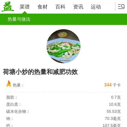
菜谱
食材
百科
资讯
运动
热量与做法
荷塘小炒的热量和减肥功效
344
热量：
千卡
脂肪：
0.7克
蛋白质：
10.6克
碳水化合物：
55.53克
钠：
70.3毫克
钙：
107.5毫克