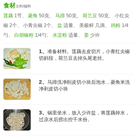
食材
主料/辅料
莲藕
1节、
菱角
50克、
马蹄
50克、
荷兰豆
50克、 小红尖
椒 2个、 小青尖椒 2个、
盐
适量、 美极鲜 几滴、
鸡粉
1/4
勺、
白胡椒粉
1/4勺、
水淀粉
适量、
姜
少许
1、
准备材料。莲藕去皮切片，小青红尖椒
切斜段，荷兰豆去掉头尾老丝。
2、
马蹄洗净削皮切小块后泡水，菱角米洗
净剥皮切小块
3、
锅里坐水，放入少许盐，将莲藕焯水，
过凉水后捞出控干水份。