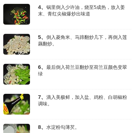
4、
锅里倒入少许油，烧至5成热，放入姜
末、青红尖椒爆炒出味道
5、
倒入菱角米、马蹄翻炒几下，再倒入莲
藕翻炒。
6、
最后倒入荷兰豆翻炒至荷兰豆颜色变翠
绿
7、
滴入美极鲜，加入盐、鸡粉、白胡椒粉
调味。
8、
水淀粉勾薄芡。