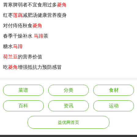
胃寒脾弱者不宜食用过多
菱角
红枣
莲藕
减肥汤健康营养瘦身
对付痔疮秋食
菱角
春季干燥补水
马蹄
茶
糖水
马蹄
荷兰豆
的营养价值
吃
菱角
增强抵抗力预防感冒
菜谱
分类
食材
百科
资讯
运动
益优网首页