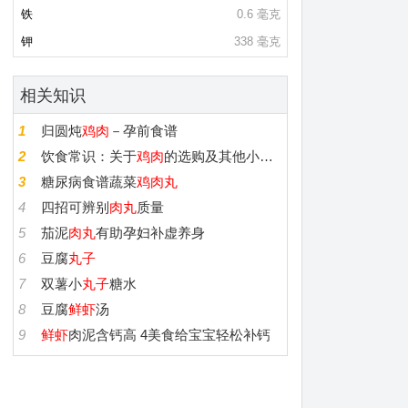
铁
0.6 毫克
钾
338 毫克
相关知识
1
归圆炖
鸡肉
－孕前食谱
2
饮食常识：关于
鸡肉
的选购及其他小常识
3
糖尿病食谱蔬菜
鸡肉丸
4
四招可辨别
肉丸
质量
5
茄泥
肉丸
有助孕妇补虚养身
6
豆腐
丸子
7
双薯小
丸子
糖水
8
豆腐
鲜虾
汤
9
鲜虾
肉泥含钙高 4美食给宝宝轻松补钙