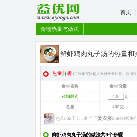
首页
食物热量与做法
鲜虾鸡肉丸子汤的热量和
热量分析
(可根据实际输入食材份量计算。数据仅
食材名称
食材份量
鸡胸脯肉
克
总量
400
克
烫衣服
热量532千卡，相当于
266分钟消耗
鲜虾鸡肉丸子汤的做法共9个步骤