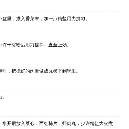
小盆里，撒入香菜末，加一点精盐用力搅匀。
少许干淀粉后用力搅拌，直至上劲。
泡时，把搅好的肉糜做成丸状下到锅里。
出。
，水开后放入菜心，西红柿片，虾肉丸，少许精盐大火煮