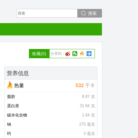
搜索
收藏
(0)
分享到：
营养信息
热量
532
千卡
脂肪
8.87 克
蛋白质
31.84 克
碳水化合物
1.64 克
钠
275 毫克
钙
3 毫克