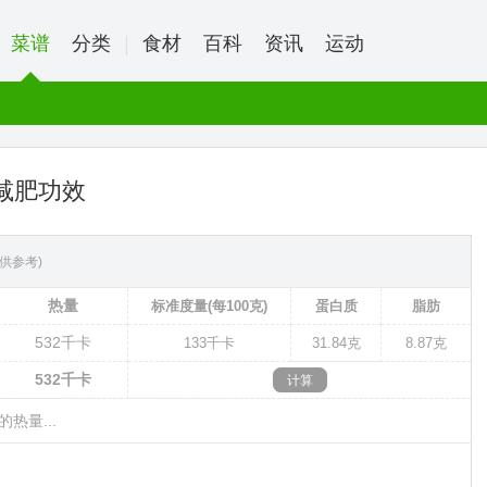
菜谱
分类
食材
百科
资讯
运动
减肥功效
供参考)
热量
标准度量(每100克)
蛋白质
脂肪
532
千卡
133
千卡
31.84克
8.87克
532
千卡
的热量...