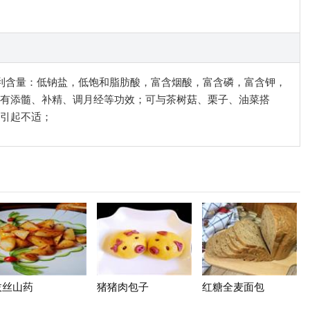
；有利含量：低钠盐，低饱和脂肪酸，富含烟酸，富含磷，富含钾，
有添髓、补精、调月经等功效；可与茶树菇、栗子、油菜搭
引起不适；
拔丝山药
猪猪肉包子
红糖全麦面包