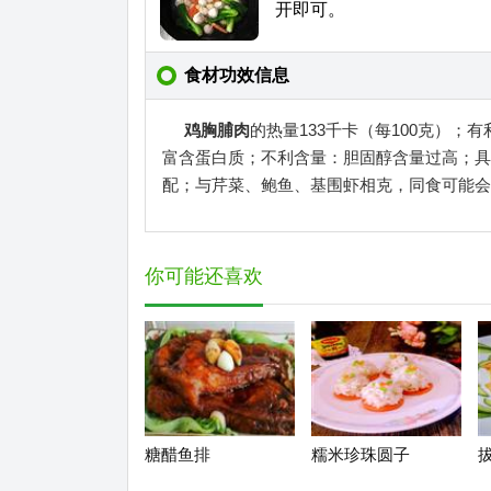
开即可。
食材功效信息
鸡胸脯肉
的热量133千卡（每100克）
富含蛋白质；不利含量：胆固醇含量过高；具
配；与芹菜、鲍鱼、基围虾相克，同食可能会
你可能还喜欢
糖醋鱼排
糯米珍珠圆子