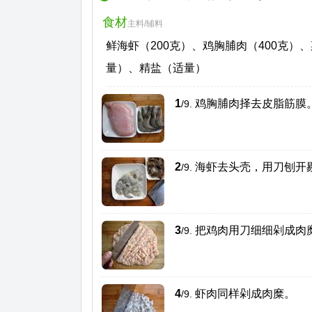
食材
主料/辅料
鲜海虾（200克）、鸡胸脯肉（400克
量）、精盐（适量）
1
鸡胸脯肉择去皮脂筋膜
/9.
2
海虾去头壳，用刀刨开
/9.
3
把鸡肉用刀细细剁成肉
/9.
4
虾肉同样剁成肉糜。
/9.