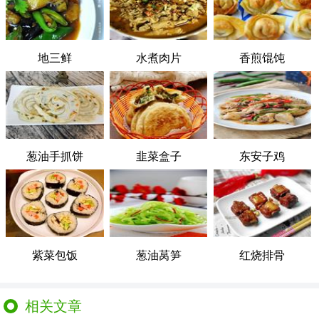
地三鲜
水煮肉片
香煎馄饨
葱油手抓饼
韭菜盒子
东安子鸡
紫菜包饭
葱油莴笋
红烧排骨
相关文章