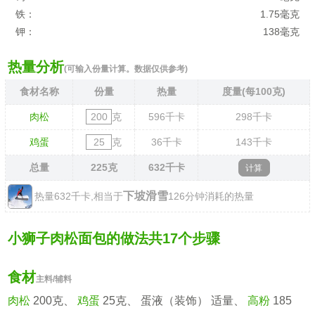
铁：
1.75毫克
钾：
138毫克
热量分析
(可输入份量计算。数据仅供参考)
食材名称
份量
热量
度量(每100克)
肉松
克
596
千卡
298
千卡
鸡蛋
克
36
千卡
143
千卡
总量
225
克
632
千卡
下坡滑雪
热量632千卡,相当于
126分钟消耗的热量
小狮子肉松面包的做法共17个步骤
食材
主料/辅料
肉松
200克、
鸡蛋
25克、 蛋液（装饰） 适量、
高粉
185