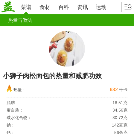
菜谱
食材
百科
资讯
运动
热量与做法
小狮子肉松面包的热量和减肥功效
632
热量：
千卡
脂肪：
18.51克
蛋白质：
34.56克
碳水化合物：
30.72克
钠：
142毫克
钙：
56毫克