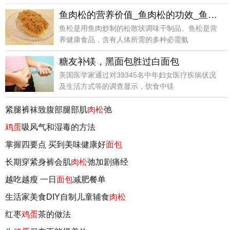
鱼肉松的营养价值_鱼肉松的功效_鱼肉松的做法
鱼松是用鱼肉炒制的松散状调味干制品。鱼松是营
养健康食品，含有人体所需的多种必需氨
糖友补镁，黑面包胜过白面包
美国医学家通过对39345名中年妇女医疗疾病状况
及生活方式等的调查显示，饮食中镁
紧腿裤袜致腹部腿部肌
肉松
弛
鸡蛋
吸风气和湿毒的方法
掌握四要点 买到美味健康好
面包
长期穿紧身裤会肌
肉松
弛加剧痛经
越吃越瘦 一日
面包
减肥餐单
生活家美食DIY自制儿童辅食
肉松
红枣
鸡蛋
茶的做法