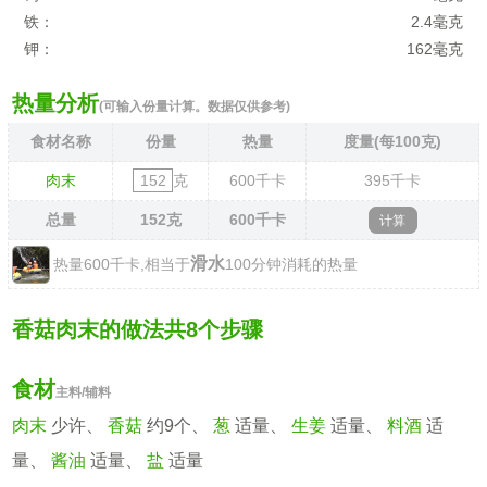
铁：
2.4毫克
钾：
162毫克
热量分析
(可输入份量计算。数据仅供参考)
食材名称
份量
热量
度量(每100克)
肉末
克
600
千卡
395
千卡
总量
152
克
600
千卡
滑水
热量600千卡,相当于
100分钟消耗的热量
香菇肉末的做法共8个步骤
食材
主料/辅料
肉末
少许、
香菇
约9个、
葱
适量、
生姜
适量、
料酒
适
量、
酱油
适量、
盐
适量