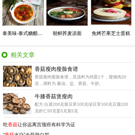
泰美味-泰式糖醋排骨
朝鲜荞麦凉面
免烤芒果芝士蛋糕
相关文章
香菇瘦肉瘦脸食谱
香菇瘦肉瘦脸食谱，其选料为鸡蛋1个，瘦猪肉20
克，调料为 酱油、盐、香菇、牛奶、
牛膝香菇煲瘦肉
配方:白菜200克黄豆芽100克绿豆芽100克豆腐100
克虾仁50克姜5克葱5克
吃
香菇
让你远离宫颈癌有科学为证
“
香菇
水疗”令肌肤白皙