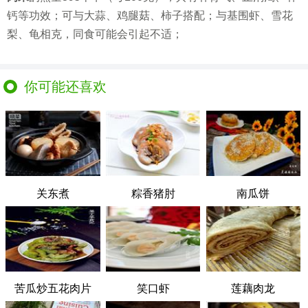
钙等功效；可与大蒜、鸡腿菇、柿子搭配；与基围虾、雪花
梨、龟相克，同食可能会引起不适；
你可能还喜欢
关东煮
粽香猪肘
南瓜饼
苦瓜炒五花肉片
笑口虾
莲藕肉龙