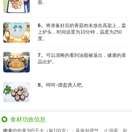
面。
6、
将准备好后的香菇肉末放在高架上，盖
上炉头，时间设置为10分钟，温度为250
度。
7、
可以清晰的看到油脂被逼出，健康的菜
品出炉。
8、
呵呵~摆盘诱人吧。
食材功效信息
肉末
的热量395千卡（每100克）；具有补肾气、止消渴、补