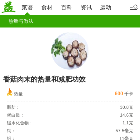
菜谱
食材
百科
资讯
运动
热量与做法
香菇肉末的热量和减肥功效
600
热量：
千卡
脂肪：
30.8克
蛋白质：
14.6克
碳水化合物：
1.1克
钠：
57.5毫克
钙：
11毫克