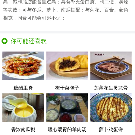
高、饱和脂肪酸含量过高；具有补充蛋白质、利二便、润燥
等功效；可与冬瓜、萝卜、南瓜搭配；与菊花、百合、菱角
相克，同食可能会引起不适；
你可能还喜欢
糖醋里脊
梅干菜包子
莲藕花生煲龙骨
香浓南瓜粥
暖心暖胃的羊肉汤
萝卜鸡蛋饼