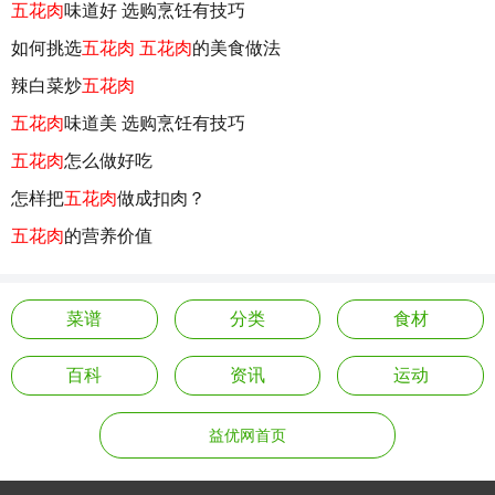
五花肉
味道好 选购烹饪有技巧
如何挑选
五花肉
五花肉
的美食做法
辣白菜炒
五花肉
五花肉
味道美 选购烹饪有技巧
五花肉
怎么做好吃
怎样把
五花肉
做成扣肉？
五花肉
的营养价值
菜谱
分类
食材
百科
资讯
运动
益优网首页