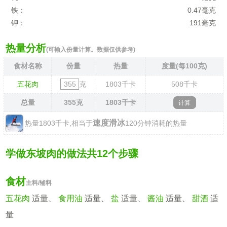
铁：
0.47毫克
钾：
191毫克
热量分析
(可输入份量计算。数据仅供参考)
食材名称
份量
热量
度量(每100克)
五花肉
克
1803
千卡
508
千卡
总量
355
克
1803
千卡
速度滑冰
热量1803千卡,相当于
120分钟消耗的热量
学做东坡肉的做法共12个步骤
食材
主料/辅料
五花肉
适量、
食用油
适量、
盐
适量、
酱油
适量、
甜酒
适
量