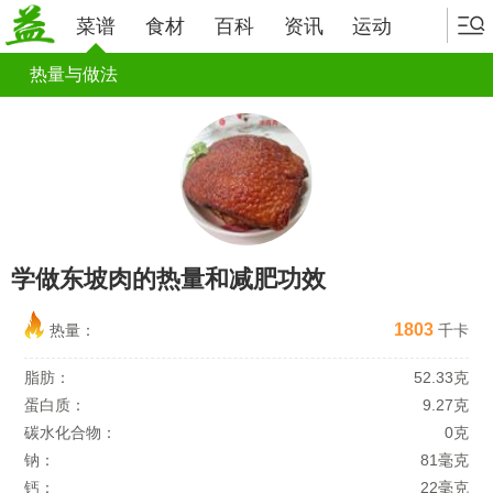
菜谱
食材
百科
资讯
运动
热量与做法
学做东坡肉的热量和减肥功效
1803
热量：
千卡
脂肪：
52.33克
蛋白质：
9.27克
碳水化合物：
0克
钠：
81毫克
钙：
22毫克