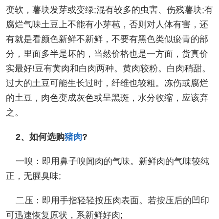
变软，薯块发芽或变绿;混有较多的虫害、伤残薯块;有
腐烂气味土豆上不能有小芽苞，否则对人体有害，还
有就是看颜色新鲜不新鲜，不要有黑色类似瘀青的部
分，里面多半是坏的，当然价格也是一方面，货真价
实最好!豆有黄肉和白肉两种。黄肉较粉。白肉稍甜。
过大的土豆可能生长过时，纤维也较粗。冻伤或腐烂
的土豆，肉色变成灰色或呈黑斑，水分收缩，应该弃
之。
2、如何选购
猪肉
?
一嗅：即用鼻子嗅闻肉的气味。新鲜肉的气味较纯
正，无腥臭味;
二压：即用手指轻轻按压肉表面。若按压后的凹印
可迅速恢复原状，系新鲜好肉;