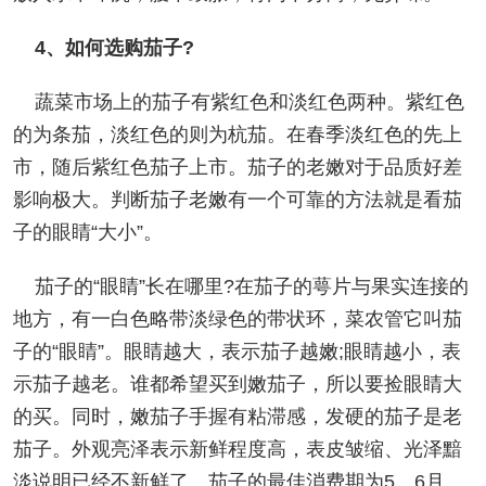
4、如何选购茄子?
蔬菜市场上的茄子有紫红色和淡红色两种。紫红色
的为条茄，淡红色的则为杭茄。在春季淡红色的先上
市，随后紫红色茄子上市。茄子的老嫩对于品质好差
影响极大。判断茄子老嫩有一个可靠的方法就是看茄
子的眼睛“大小”。
茄子的“眼睛”长在哪里?在茄子的萼片与果实连接的
地方，有一白色略带淡绿色的带状环，菜农管它叫茄
子的“眼睛”。眼睛越大，表示茄子越嫩;眼睛越小，表
示茄子越老。谁都希望买到嫩茄子，所以要捡眼睛大
的买。同时，嫩茄子手握有粘滞感，发硬的茄子是老
茄子。外观亮泽表示新鲜程度高，表皮皱缩、光泽黯
淡说明已经不新鲜了。茄子的最佳消费期为5、6月。