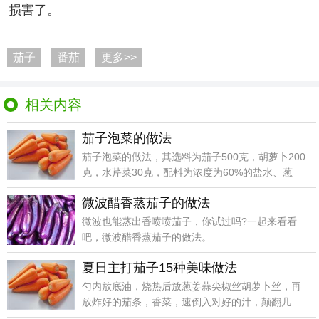
损害了。
茄子
番茄
更多>>
相关内容
茄子泡菜的做法
茄子泡菜的做法，其选料为茄子500克，胡萝卜200
克，水芹菜30克，配料为浓度为60%的盐水、葱
段、
微波醋香蒸茄子的做法
微波也能蒸出香喷喷茄子，你试过吗?一起来看看
吧，微波醋香蒸茄子的做法。
夏日主打茄子15种美味做法
勺内放底油，烧热后放葱姜蒜尖椒丝胡萝卜丝，再
放炸好的茄条，香菜，速倒入对好的汁，颠翻几
下，装盘即好。