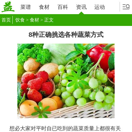
菜谱
食材
百科
资讯
运动
首页
饮食
>
食材
> 正文
8种正确挑选各种蔬菜方式
想必大家对平时自已吃到的蔬菜质量上都很有关