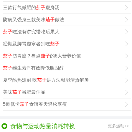
三款行气减肥的
茄子
瘦身汤
防病又强身三款美味
茄子
做法
茄子
吃法有讲究错吃后果大
经期及脾胃虚寒者别吃
茄子
茄子
防胃癌？盘点
茄子
的6大营养价值
茄子
维生素P 有效降低胆固醇
夏季酷热难耐 吃
茄子
讲方法就能清热解暑
美味
茄子
减肥最佳品
5道低卡
茄子
食谱春天轻松享瘦
食物与运动热量消耗转换
更多运动>>