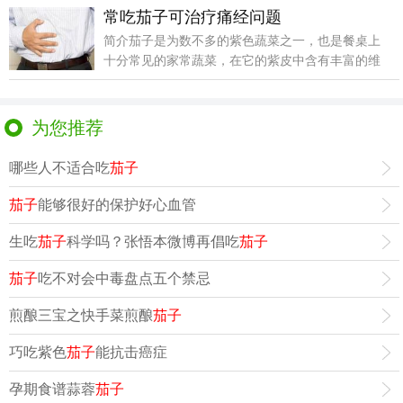
常吃茄子可治疗痛经问题
简介茄子是为数不多的紫色蔬菜之一，也是餐桌上
十分常见的家常蔬菜，在它的紫皮中含有丰富的维
生素e和维生
为您推荐
哪些人不适合吃
茄子
茄子
能够很好的保护好心血管
生吃
茄子
科学吗？张悟本微博再倡吃
茄子
茄子
吃不对会中毒盘点五个禁忌
煎酿三宝之快手菜煎酿
茄子
巧吃紫色
茄子
能抗击癌症
孕期食谱蒜蓉
茄子