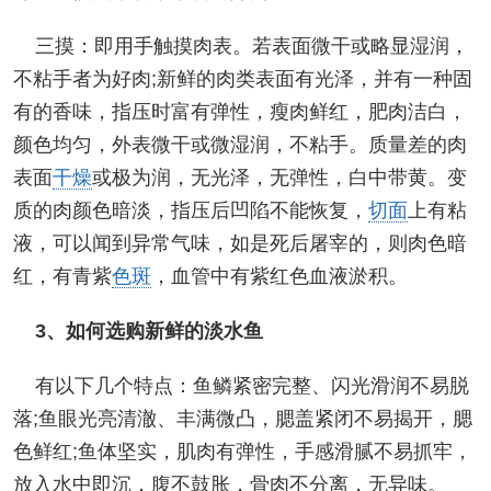
三摸：即用手触摸肉表。若表面微干或略显湿润，
不粘手者为好肉;新鲜的肉类表面有光泽，并有一种固
有的香味，指压时富有弹性，瘦肉鲜红，肥肉洁白，
颜色均匀，外表微干或微湿润，不粘手。质量差的肉
表面
干燥
或极为润，无光泽，无弹性，白中带黄。变
质的肉颜色暗淡，指压后凹陷不能恢复，
切面
上有粘
液，可以闻到异常气味，如是死后屠宰的，则肉色暗
红，有青紫
色斑
，血管中有紫红色血液淤积。
3、如何选购新鲜的淡水鱼
有以下几个特点：鱼鳞紧密完整、闪光滑润不易脱
落;鱼眼光亮清澈、丰满微凸，腮盖紧闭不易揭开，腮
色鲜红;鱼体坚实，肌肉有弹性，手感滑腻不易抓牢，
放入水中即沉，腹不鼓胀，骨肉不分离，无异味。