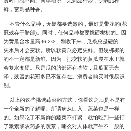
食时口感不同。简单地说，无刺品种淡，少刺品种
鲜，密刺品种香。
不管什么品种，无疑都要选嫩的，最好是带花的(花
冠残存于脐部)。同时，任何品种都要挑硬梆梆的。因
为黄瓜含水量高96.2%，刚收下来，瓜条总是硬的，
失水后才会变软。所以软黄瓜必定失鲜。但硬梆梆的
的不一定都是新鲜。因为，把变软的黄瓜浸在水里就
会复水变硬。只是瓜的脐部还有些软，且瓜面无光
泽，残留的花冠多已不复存在。消费者购买时很易识
别。
以上的这些挑选蔬菜的方式，你看这之后是不是有
一个全新的了解呢。所谓病从口入，蔬菜也是一样
的。如果吃了不新鲜的蔬菜不打紧，就怕吃到一些打
了激素或农药多的蔬菜，哪么对人体就产生不一般的