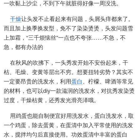
一吹黏上沙尘，不到下午就脏得好像一周没洗。
干燥
让头发不止看起来有问题，头屑头痒都来了。
而且加上换季换发型，免不了染染烫烫，头发问题雪
上加霜，“三千烦恼丝”一点也不夸张……不急，不
急，都有办法的
在秋风的吹拂下，一头秀发开始不安份起来，干
枯、毛燥、变黄等层出不穷。想要扭转劣势？其实不
一定要昂贵的洗发水，利用
蛋白
、柠檬、啤酒等常见
的材料，也可以diy一款滋润的洗发水，对抗秀发染烫
过度，干燥枯黄，还秀发光滑亮泽哦。
用鸡蛋也能自制便宜好用洗发水，蛋白洗发水，取
一个鸡蛋，除去蛋黄，在蛋清中加入平常使用的洗发
水，搅拌均匀后直接使用。功效蛋清中丰富的蛋白