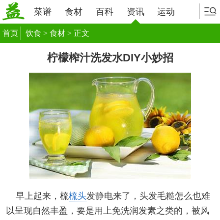
菜谱
食材
百科
资讯
运动
首页
饮食
>
食材
> 正文
柠檬榨汁洗发水DIY小妙招
早上起来，梳
梳头
发静电来了，头发毛糙怎么也难
以呈现自然丰盈，要是用上免洗润发素之类的，被风