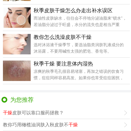
要的效
秋季皮肤干燥怎么办走出补水误区
而油性皮肤缺水，往往会不停地分泌油脂来“锁水”，
若油脂分泌过于旺盛，水分的流失也是相当严重
的，更需要
教你怎么洗澡皮肤不干燥
选对沐浴液干燥季节，要选油脂类润肤乳液成分的
沐浴露，不要用碱性太强的肥皂、香皂等。
秋季干燥 要注意体内湿热
凉爽的秋季毛孔很容易堵塞，再加之错误的饮食习
惯，痘痘同样容易高发。如果你也常受痘痘困扰，
要保持心情开
为您推荐
干燥
皮肤可以靠口服药拯救？
教你巧用橄榄油润肤入秋皮肤不
干燥