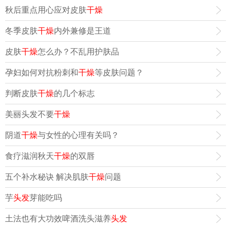
秋后重点用心应对皮肤
干燥
冬季皮肤
干燥
内外兼修是王道
皮肤
干燥
怎么办？不乱用护肤品
孕妇如何对抗粉刺和
干燥
等皮肤问题？
判断皮肤
干燥
的几个标志
美丽头发不要
干燥
阴道
干燥
与女性的心理有关吗？
食疗滋润秋天
干燥
的双唇
五个补水秘诀 解决肌肤
干燥
问题
芋
头发
芽能吃吗
土法也有大功效啤酒洗头滋养
头发