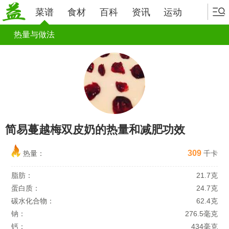
菜谱
食材
百科
资讯
运动
热量与做法
简易蔓越梅双皮奶的热量和减肥功效
309
热量：
千卡
脂肪：
21.7克
蛋白质：
24.7克
碳水化合物：
62.4克
钠：
276.5毫克
钙：
434毫克