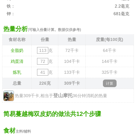
铁：
2.2毫克
钾：
681毫克
热量分析
(可输入份量计算。数据仅供参考)
食材名称
份量
热量
度量(每100克)
全脂奶
克
72
千卡
64
千卡
鸡蛋清
克
104
千卡
144
千卡
炼乳
克
133
千卡
325
千卡
总量
226
克
309
千卡
登山摩托
热量309千卡,相当于
36分钟消耗的热量
简易蔓越梅双皮奶的做法共12个步骤
食材
主料/辅料