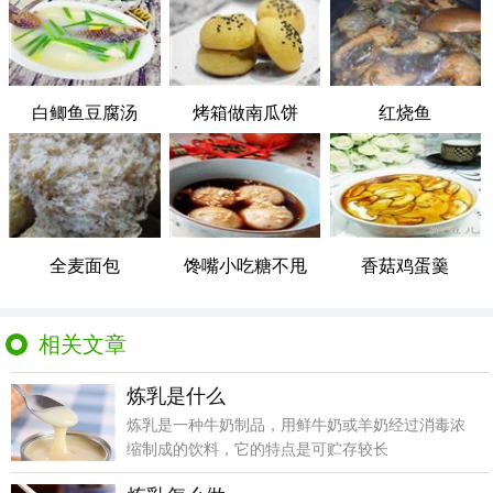
白鲫鱼豆腐汤
烤箱做南瓜饼
红烧鱼
全麦面包
馋嘴小吃糖不甩
香菇鸡蛋羹
相关文章
炼乳是什么
炼乳是一种牛奶制品，用鲜牛奶或羊奶经过消毒浓
缩制成的饮料，它的特点是可贮存较长