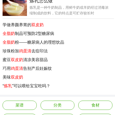
炼乳怎么做
炼乳是一种牛奶制品，用鲜牛奶或羊奶经过消毒浓
缩制成的饮料，它的特点是可贮存较长时
学做养颜养胃的
双皮奶
全脂奶
制品可预防2型糖尿病
全脂奶
粉——糖尿病人的理想饮品
珍珠粉加
鸡蛋清
去痘印法
蜜豆
双皮奶
清凉美容甜品
巧用
鸡蛋清
告别产后妊娠纹
美味
双皮奶
“
炼乳
”可以喂给宝宝吃吗？
菜谱
分类
食材