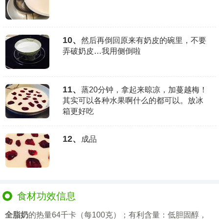
10、
然后再倒回原来有奶皮的碗里，不要
弄破奶皮…我用侧倒啦
11、
蒸20分钟，拿起来晾凉，加蔓越梅！
其实可以各种水果啊什么的都可以。放冰
箱更好吃
12、
成品
食材功效信息
全脂奶
的热量64千卡（每100克）；有利含量：低胆固醇，