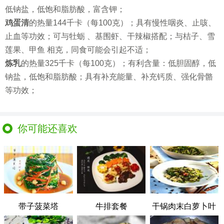
低钠盐，低饱和脂肪酸，富含钾；
鸡蛋清
的热量144千卡（每100克）；具有慢性咽炎、止咳、
止血等功效；可与牡蛎 、基围虾、干辣椒搭配；与桔子、雪
莲果、甲鱼 相克，同食可能会引起不适；
炼乳
的热量325千卡（每100克）；有利含量：低胆固醇，低
钠盐，低饱和脂肪酸；具有补充能量、补充钙质、强化骨骼
等功效；
你可能还喜欢
带子菠菜塔
牛排套餐
干锅肉末白萝卜叶