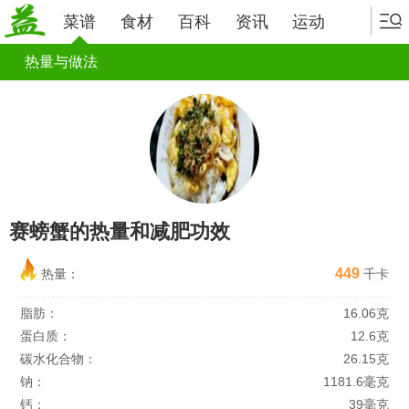
菜谱
食材
百科
资讯
运动
热量与做法
赛螃蟹的热量和减肥功效
449
热量：
千卡
脂肪：
16.06克
蛋白质：
12.6克
碳水化合物：
26.15克
钠：
1181.6毫克
钙：
39毫克