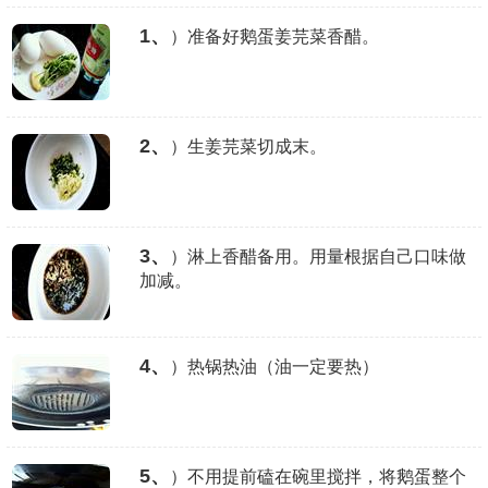
1、
）准备好鹅蛋姜芫菜香醋。
2、
）生姜芫菜切成末。
3、
）淋上香醋备用。用量根据自己口味做
加减。
4、
）热锅热油（油一定要热）
5、
）不用提前磕在碗里搅拌，将鹅蛋整个