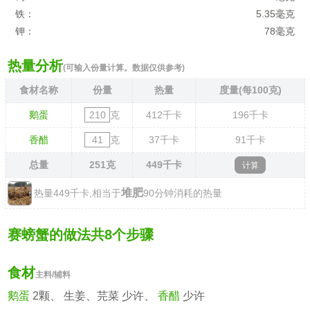
铁：
5.35毫克
钾：
78毫克
热量分析
(可输入份量计算。数据仅供参考)
食材名称
份量
热量
度量(每100克)
鹅蛋
克
412
千卡
196
千卡
香醋
克
37
千卡
91
千卡
总量
251
克
449
千卡
堆肥
热量449千卡,相当于
90分钟消耗的热量
赛螃蟹的做法共8个步骤
食材
主料/辅料
鹅蛋
2颗、 生姜、芫菜 少许、
香醋
少许