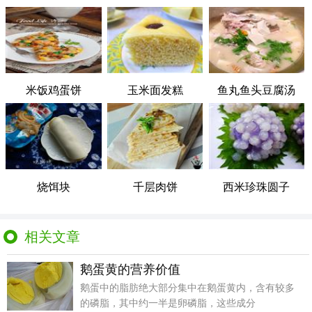
米饭鸡蛋饼
玉米面发糕
鱼丸鱼头豆腐汤
烧饵块
千层肉饼
西米珍珠圆子
相关文章
鹅蛋黄的营养价值
鹅蛋中的脂肪绝大部分集中在鹅蛋黄内，含有较多
的磷脂，其中约一半是卵磷脂，这些成分