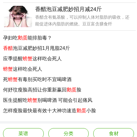
香醋泡豆减肥妙招月减24斤
香醋含有氨基酸，可以抑制人体对脂肪的吸收，还
能促进体内脂肪的燃烧。豆豆富含膳食纤
孕妇吃
鹅蛋
能排胎毒？
香醋
泡豆减肥妙招1月甩脂24斤
应季提醒
螃蟹
这样吃会死人
螃蟹
这样吃会死人
死
螃蟹
有毒别买吃时不宜喝啤酒
何妤玟瘦脸高招让你重新赢回
鹅蛋
脸
医生提醒吃
螃蟹
别喝啤酒 可能会引起痛风
怎样瘦脸最快最有效十大神功速造
鹅蛋
小脸
菜谱
分类
食材