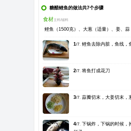
糖醋鲤鱼的做法共7个步骤
食材
主料/辅料
鲤鱼（1500克）、大葱（适量）、姜、
1
鲤鱼去除内脏，鱼线，
/7.
2
将鱼打成花刀
/7.
3
蒜瓣切末，大姜切末，
/7.
4
下锅炸，下锅的时候，
/7.