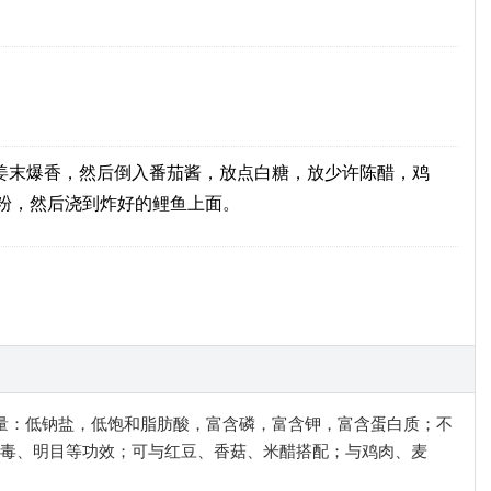
姜末爆香，然后倒入番茄酱，放点白糖，放少许陈醋，鸡
粉，然后浇到炸好的鲤鱼上面。
利含量：低钠盐，低饱和脂肪酸，富含磷，富含钾，富含蛋白质；不
毒、明目等功效；可与红豆、香菇、米醋搭配；与鸡肉、麦