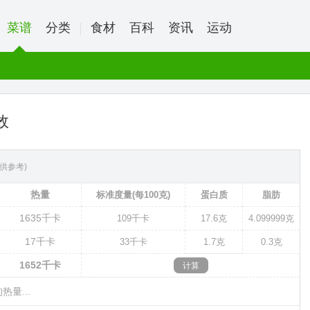
菜谱
分类
食材
百科
资讯
运动
效
供参考)
热量
标准度量(每100克)
蛋白质
脂肪
1635
千卡
109
千卡
17.6克
4.099999克
17
千卡
33
千卡
1.7克
0.3克
1652
千卡
热量...