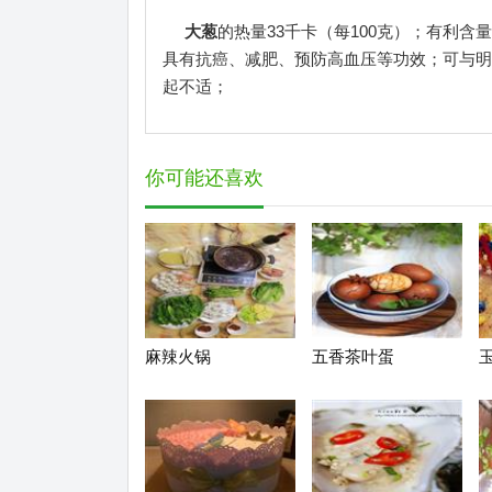
大葱
的热量33千卡（每100克）；有利
具有抗癌、减肥、预防高血压等功效；可与明
起不适；
你可能还喜欢
麻辣火锅
五香茶叶蛋