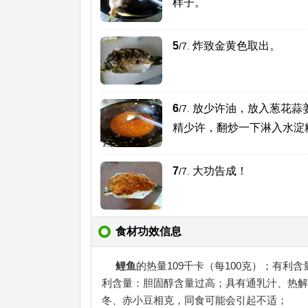
样子。
5
炸致金黄色取出。
/7.
6
放少许油，放入葱花蒜
/7.
精少许，翻炒一下淋入水淀
7
大功告成！
/7.
食材功效信息
鲤鱼
的热量109千卡（每100克）；有
利含量：胆固醇含量过高；具有通乳汁、热解
冬、赤小豆相克，同食可能会引起不适；