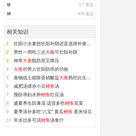
铁
1.7 毫克
钾
478 毫克
相关知识
1
壮阳小夫妻想壮阳补阴还是选择补食
大葱
2
男性一周吃三次
大葱
可壮阳补阴
3
神草
大葱
既防癌又降压
4
大葱
对男人壮阳防癌的功效
5
食物战士能除亚硝酸盐
大葱
熟吃比生吃更健康
6
减肥汤谱赤小豆
鲤鱼
汤
7
预防孕妇水肿
鲤鱼
红豆汤
8
盛夏养生防暑湿 适宜多吃
鲤鱼
苋菜
9
夏季清补多吃“八宝” 黄瓜
鲤鱼
薏米绿豆
10
羊水过多可试
鲤鱼
汤食疗