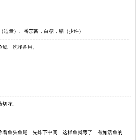
蒜（适量）、番茄酱，白糖，醋（少许）
鱼鳃，洗净备用。
葱切花。
拎着鱼头鱼尾，先炸下中间，这样鱼就弯了，有如活鱼的