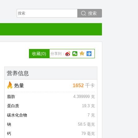
搜索
收藏
(0)
分享到：
营养信息
热量
1652
千卡
脂肪
4.399999 克
蛋白质
19.3 克
碳水化合物
7 克
钠
58.5 毫克
钙
79 毫克