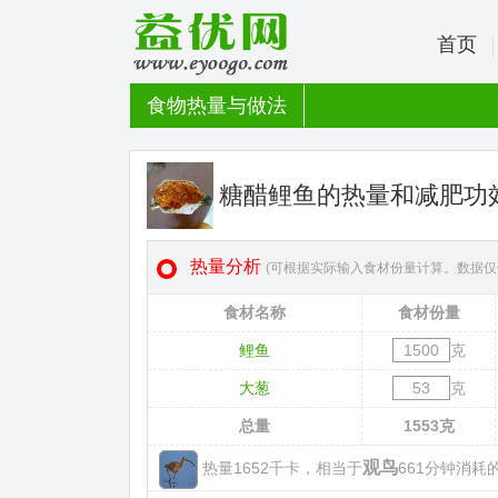
首页
食物热量与做法
糖醋鲤鱼的热量和减肥功
热量分析
(可根据实际输入食材份量计算。数据仅
食材名称
食材份量
鲤鱼
克
大葱
克
总量
1553
克
观鸟
热量1652千卡，相当于
661分钟消耗的