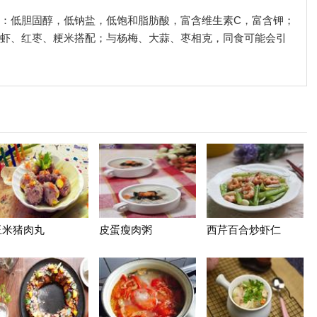
含量：低胆固醇，低钠盐，低饱和脂肪酸，富含维生素C，富含钾；
虾、红枣、粳米搭配；与杨梅、大蒜、枣相克，同食可能会引
玉米猪肉丸
皮蛋瘦肉粥
西芹百合炒虾仁