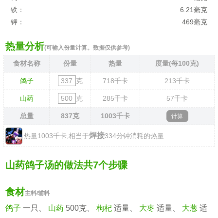
铁：
6.21毫克
钾：
469毫克
热量分析
(可输入份量计算。数据仅供参考)
食材名称
份量
热量
度量(每100克)
鸽子
克
718
千卡
213
千卡
山药
克
285
千卡
57
千卡
总量
837
克
1003
千卡
焊接
热量1003千卡,相当于
334分钟消耗的热量
山药鸽子汤的做法共7个步骤
食材
主料/辅料
鸽子
一只、
山药
500克、
枸杞
适量、
大枣
适量、
大葱
适