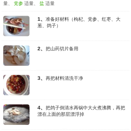
量、
党参
适量、
盐
适量
1、
准备好材料（枸杞、党参、红枣、大
葱、鸽子）
2、
把山药切片备用
3、
再把材料清洗干净
4、
把鸽子倒清水再锅中大火煮沸腾，再把
漂在上面的那层漂浮掉