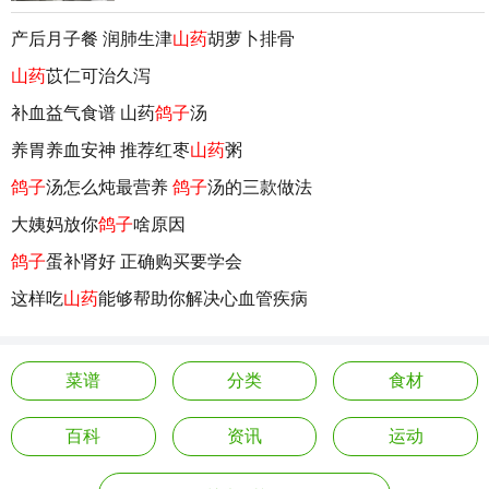
产后月子餐 润肺生津
山药
胡萝卜排骨
山药
苡仁可治久泻
补血益气食谱 山药
鸽子
汤
养胃养血安神 推荐红枣
山药
粥
鸽子
汤怎么炖最营养
鸽子
汤的三款做法
大姨妈放你
鸽子
啥原因
鸽子
蛋补肾好 正确购买要学会
这样吃
山药
能够帮助你解决心血管疾病
菜谱
分类
食材
百科
资讯
运动