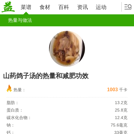
菜谱
食材
百科
资讯
运动
热量与做法
山药鸽子汤的热量和减肥功效
1003
热量：
千卡
脂肪：
13.2克
蛋白质：
25.8克
碳水化合物：
12.4克
钠：
75.6毫克
钙：
33毫克