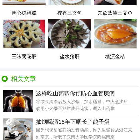
溏心鸡蛋糕
柠香三文鱼
东欧盐渍三文鱼
三味菊花酥
盐水猪肝
糖渍金桔
相关文章
这样吃山药帮你预防心血管疾病
将绿豆淘净后放入沙锅，加水适量，中火煮沸后，
改用小火煨至熟烂成开花状，调入山药糊
抽烟喝酒15年下咽长了鸽子蛋
因为想保留喉部的发音功能，许先生辗转从浙江来
到南京，听取了东南大学医学院附属南京