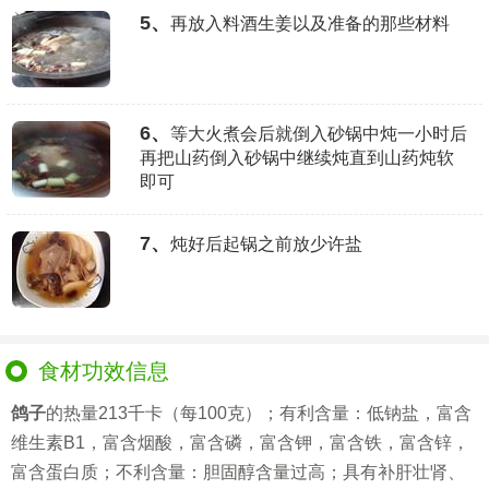
5、
再放入料酒生姜以及准备的那些材料
6、
等大火煮会后就倒入砂锅中炖一小时后
再把山药倒入砂锅中继续炖直到山药炖软
即可
7、
炖好后起锅之前放少许盐
食材功效信息
鸽子
的热量213千卡（每100克）；有利含量：低钠盐，富含
维生素B1，富含烟酸，富含磷，富含钾，富含铁，富含锌，
富含蛋白质；不利含量：胆固醇含量过高；具有补肝壮肾、