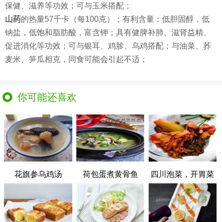
保健、滋养等功效；可与玉米搭配；
山药
的热量57千卡（每100克）；有利含量：低胆固醇，低
钠盐，低饱和脂肪酸，富含钾；具有健脾补肺、滋肾益精、
促进消化等功效；可与银耳、鸡胗、乌鸡搭配；与油菜、荞
麦米、笋瓜相克，同食可能会引起不适；
你可能还喜欢
花旗参乌鸡汤
荷包蛋煮黄骨鱼
四川泡菜，开胃菜