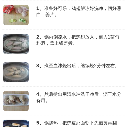
1、
准备好可乐，鸡翅解冻好洗净，切好葱
白，姜片。
2、
锅内倒凉水，把鸡翅放入，倒入1茶勺
料酒，盖上锅盖煮。
3、
煮至血沫烧出后，继续烧2分钟左右。
4、
然后捞出用清水冲洗干净后，沥干水分
备用。
5、
锅烧热，把鸡皮那面朝下先煎黄再翻