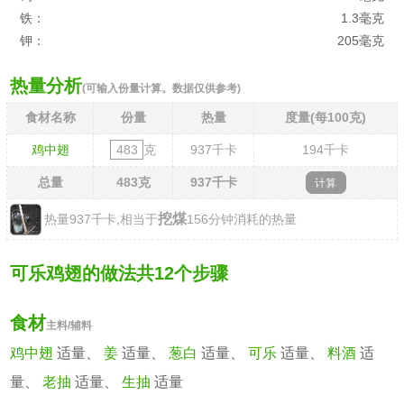
铁：
1.3毫克
钾：
205毫克
热量分析
(可输入份量计算。数据仅供参考)
食材名称
份量
热量
度量(每100克)
鸡中翅
克
937
千卡
194
千卡
总量
483
克
937
千卡
挖煤
热量937千卡,相当于
156分钟消耗的热量
可乐鸡翅的做法共12个步骤
食材
主料/辅料
鸡中翅
适量、
姜
适量、
葱白
适量、
可乐
适量、
料酒
适
量、
老抽
适量、
生抽
适量