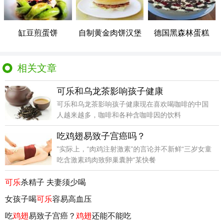
缸豆煎蛋饼
自制黄金肉饼汉堡
德国黑森林蛋糕
相关文章
可乐和乌龙茶影响孩子健康
可乐和乌龙茶影响孩子健康现在喜欢喝咖啡的中国
人越来越多，咖啡和各种含咖啡因的饮料
吃鸡翅易致子宫癌吗？
”实际上，“肉鸡注射激素”的言论并不新鲜“三岁女童
吃含激素鸡肉致卵巢囊肿“某快餐
可乐
杀精子 夫妻须少喝
女孩子喝
可乐
容易高血压
吃
鸡翅
易致子宫癌？
鸡翅
还能不能吃