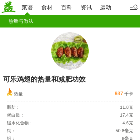
菜谱
食材
百科
资讯
运动
热量与做法
可乐鸡翅的热量和减肥功效
937
热量：
千卡
脂肪：
11.8克
蛋白质：
17.4克
碳水化合物：
4.6克
钠：
50.8毫克
钙：
8毫克