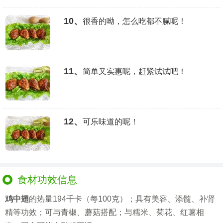
10、
很香的呦，怎么吃都不腻呢！
11、
简单又实惠呢，赶紧试试吧！
12、
可乐味道的呢！
食材功效信息
鸡中翅
的热量194千卡（每100克）；具有美容、添髓、补肾
精等功效；可与青椒、蘑菇搭配；与糯米、菊花、红薯相