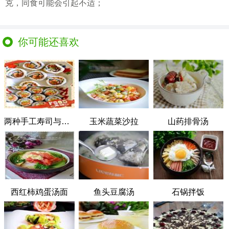
克，同食可能会引起不适；
你可能还喜欢
两种手工寿司与可爱饭团
玉米蔬菜沙拉
山药排骨汤
西红柿鸡蛋汤面
鱼头豆腐汤
石锅拌饭