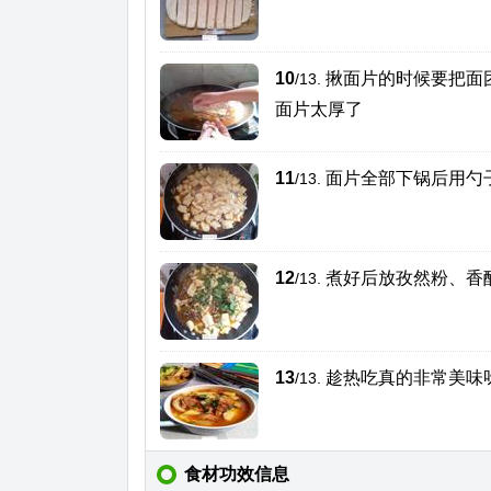
10
揪面片的时候要把面
/13.
面片太厚了
11
面片全部下锅后用勺
/13.
12
煮好后放孜然粉、香
/13.
13
趁热吃真的非常美味
/13.
食材功效信息