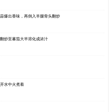
蒜爆出香味，再倒入羊腿骨头翻炒
翻炒至蕃茄大半溶化成浓汁
开水中火煮着