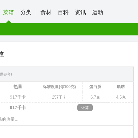
菜谱
分类
食材
百科
资讯
运动
效
供参考)
热量
标准度量(每100克)
蛋白质
脂肪
917
千卡
257
千卡
6.7克
4.5克
917
千卡
的热量...