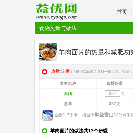
首页
食物热量与做法
羊肉面片的热量和减肥功
热量分析
(可根据实际输入食材份量计算。数据仅
食材名称
食材份量
面团
克
总量
357
克
攀登雪山
热量917千卡，相当于
56分钟消耗
羊肉面片的做法共13个步骤