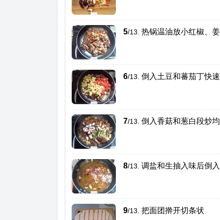
5
热锅温油放小红椒、姜
/13.
6
倒入土豆和蕃茄丁快速
/13.
7
倒入香菇和葱白段炒均
/13.
8
调盐和生抽入味后倒入
/13.
9
把面团擀开切条状
/13.