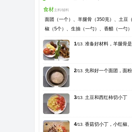
食材
主料/辅料
面团（一个）、羊腿骨（350克）、土豆
椒（5个）、生抽（一勺）、香醋（一勺
1
准备好材料，羊腿骨是
/13.
2
先和好一个面团，面粉
/13.
3
土豆和西红柿切小丁
/13.
4
香菇切小丁，小红椒、
/13.