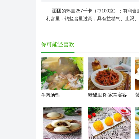
面团
的热量257千卡（每100克）；有利
利含量：钠盐含量过高；具有益精气、止渴、
你可能还喜欢
羊肉汤锅
糖醋里脊-家常宴客
必备哦