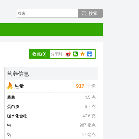
搜索
收藏
(0)
分享到：
营养信息
热量
917
千卡
脂肪
4.5 克
蛋白质
6.7 克
碳水化合物
47.6 克
钠
987 毫克
钙
17 毫克