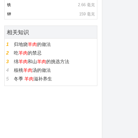
铁
2.66 毫克
钾
159 毫克
相关知识
1
归地烧
羊肉
的做法
2
吃
羊肉
的禁忌
3
绵
羊肉
和山
羊肉
的挑选方法
4
核桃
羊肉
汤的做法
5
冬季
羊肉
滋补养生