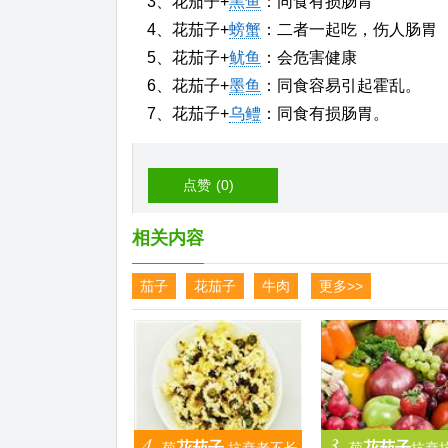
3、花茄子+
黑鱼
：同食有损肠胃
4、花茄子+
螃蟹
：二者一起吃，伤人肠胃
5、花茄子+
鱿鱼
：会危害健康
6、花茄子+
墨鱼
：同食容易引起霍乱。
7、花茄子+
乌鳢
：同食有损肠胃。
点赞
(0)
相关内容
茄子
花茄子
牛肉
更多>>
4.
3.
花茄子
花茄子