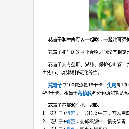
花茄子和牛肉可以一起吃，一起吃可强
花茄子和牛肉这两个食物之间没有相克
花茄子具有益肝、温肺、保护心血管、
生疮疖、动脉粥样硬化等症。
花茄子
每100克热量18千卡。
牛肉
每10
489千卡。相当于
高抬腿
49分钟所消耗的
花茄子不能和什么一起吃
1、花茄子+
河蟹
：一起吃会中毒，可以用
2、花茄子+
螃蟹
：会郁积腹中、损伤肠胃