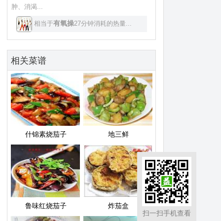
肿、消渴...
有氧操
相当于
27分钟消耗的热量...
相关菜谱
什锦素烧茄子
地三鲜
鲁味红烧茄子
炸茄盒
扫一扫手机查看