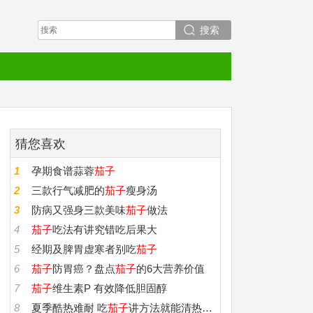
搜索
猜您喜欢
1
孕期食谱蒜蓉
茄子
2
三款行气减肥的
茄子
瘦身汤
3
防病又强身三款美味
茄子
做法
4
茄子
吃法有讲究错吃后果大
5
经期及脾胃虚寒者别吃
茄子
6
茄子
防胃癌？盘点
茄子
的6大营养价值
7
茄子
维生素P 有效降低胆固醇
8
夏季酷热难耐 吃
茄子
讲方法就能清热解暑